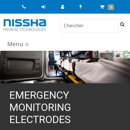
Quick
Cart
Items
0
Order
Che
Menu
EMERGENCY
MONITORING
ELECTRODES