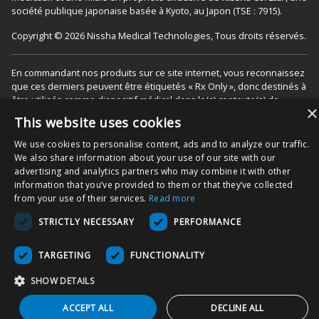
société publique japonaise basée à Kyoto, au Japon (TSE : 7915).
Copyright © 2026 Nissha Medical Technologies, Tous droits réservés.
En commandant nos produits sur ce site internet, vous reconnaissez
que ces derniers peuvent être étiquetés « Rx Only », donc destinés à
être utilisés comme dispositif médical dans le(s) contexte(s) de
×
soin(s) approprié(s) aux patients. Vous acceptez également d’utiliser
This website uses cookies
le produit comme spécifié dans les modes d’emplois, comme indiqué
sur l’emballage et/ou les notices du produit associées. Vous
We use cookies to personalise content, ads and to analyze our traffic.
acceptez que les notices soient suivies pour garantir une utilisation
We also share information about your use of our site with our
et une fonctionnalité correctes du produit.
advertising and analytics partners who may combine it with other
information that you’ve provided to them or that they’ve collected
from your use of their services.
Read more
STRICTLY NECESSARY
PERFORMANCE
TARGETING
FUNCTIONALITY
SHOW DETAILS
ACCEPT ALL
DECLINE ALL