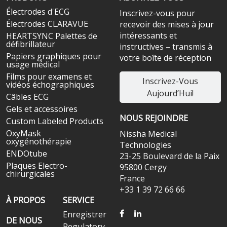
Électrodes d'ECG
Inscrivez-vous pour
Électrodes CLARAVUE
recevoir des mises à jour
intéressants et
HEARTSYNC Palettes de
défibrillateur
instructives – transmis à
Papiers graphiques pour
votre boîte de réception
usage médical
Films pour examens et
Inscrivez-Vous
vidéos échographiques
Aujourd’Hui!
Câbles ECG
Gels et accessoires
NOUS REJOINDRE
Custom Labeled Products
OxyMask
Nissha Medical
oxygénothérapie
Technologies
ENDOtube
23-25 Boulevard de la Paix
Plaques Electro-
95800 Cergy
chirurgicales
France
+33 1 39 72 66 66
À PROPOS
SERVICE
FACEBOOK
LINKEDIN
Enregistrer
DE NOUS
Regulatory