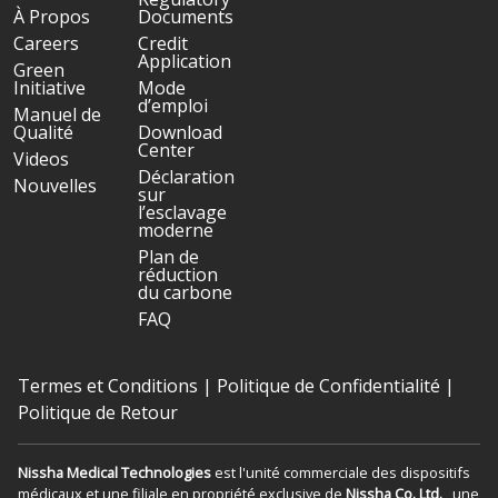
À Propos
Documents
Careers
Credit
Application
Green
Initiative
Mode
d’emploi
Manuel de
Qualité
Download
Center
Videos
Déclaration
Nouvelles
sur
l’esclavage
moderne
Plan de
réduction
du carbone
FAQ
Termes et Conditions
|
Politique de Confidentialité
|
Politique de Retour
Nissha Medical Technologies
est l'unité commerciale des dispositifs
médicaux et une filiale en propriété exclusive de
Nissha Co. Ltd.
, une