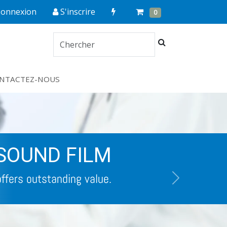
Quick
Cart
Items
Connexion
S'inscrire
0
Order
Chercher
NTACTEZ-NOUS
CLARAVUE
ECTRODES PRECÂBLEES
Next