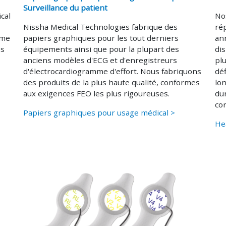
Surveillance du patient
cal
No
Nissha Medical Technologies fabrique des
ré
mme
papiers graphiques pour les tout derniers
an
es
équipements ainsi que pour la plupart des
dis
anciens modèles d'ECG et d'enregistreurs
plu
d'électrocardiogramme d'effort. Nous fabriquons
déf
des produits de la plus haute qualité, conformes
lon
aux exigences FEO les plus rigoureuses.
dur
co
Papiers graphiques pour usage médical >
Hea