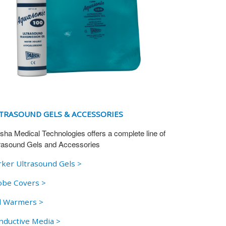
TRASOUND GELS & ACCESSORIES
sha Medical Technologies offers a complete line of
rasound Gels and Accessories
rker Ultrasound Gels >
obe Covers >
l Warmers >
nductive Media >