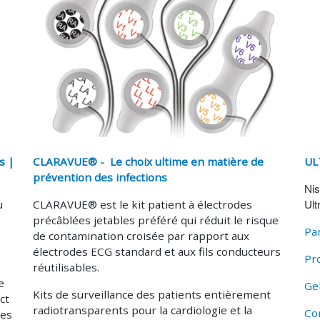
s |
UL
CLARAVUE® - Le choix ultime en matière de
prévention des infections
Nis
Ult
u
CLARAVUE® est le kit patient à électrodes
précâblées jetables préféré qui réduit le risque
Pa
de contamination croisée par rapport aux
électrodes ECG standard et aux fils conducteurs
Pr
réutilisables.
e
Ge
Kits de surveillance des patients entièrement
ct
radiotransparents pour la cardiologie et la
Co
les