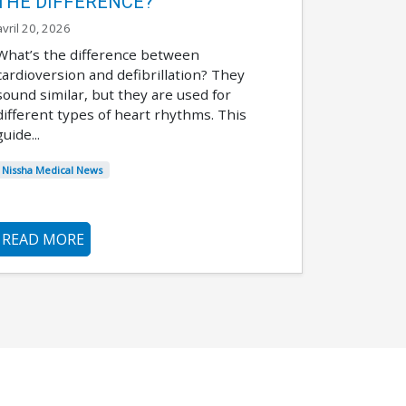
THE DIFFERENCE?
avril 20, 2026
What’s the difference between
cardioversion and defibrillation? They
sound similar, but they are used for
different types of heart rhythms. This
guide...
Nissha Medical News
READ MORE