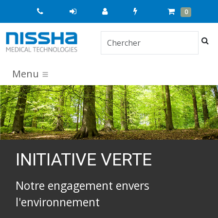
Quick
Cart
Items
0
Order
Che
Menu
INITIATIVE VERTE
Notre engagement envers
l'environnement