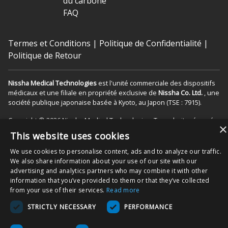
du carbone
FAQ
Termes et Conditions
|
Politique de Confidentialité
|
Politique de Retour
Nissha Medical Technologies
est l'unité commerciale des dispositifs
médicaux et une filiale en propriété exclusive de
Nissha Co. Ltd.
, une
société publique japonaise basée à Kyoto, au Japon (TSE : 7915).
Copyright © 2026 Nissha Medical Technologies, Tous droits réservés.
×
This website uses cookies
En commandant nos produits sur ce site internet, vous reconnaissez
We use cookies to personalise content, ads and to analyze our traffic.
que ces derniers peuvent être étiquetés « Rx Only », donc destinés à
We also share information about your use of our site with our
être utilisés comme dispositif médical dans le(s) contexte(s) de
advertising and analytics partners who may combine it with other
soin(s) approprié(s) aux patients. Vous acceptez également d’utiliser
information that you’ve provided to them or that they’ve collected
le produit comme spécifié dans les modes d’emplois, comme indiqué
from your use of their services.
Read more
sur l’emballage et/ou les notices du produit associées. Vous
acceptez que les notices soient suivies pour garantir une utilisation
STRICTLY NECESSARY
PERFORMANCE
et une fonctionnalité correctes du produit.