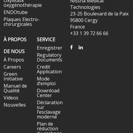
OxyMask
Nissha Medical
oxygénothérapie
Technologies
ENDOtube
23-25 Boulevard de la Paix
Plaques Electro-
95800 Cergy
chirurgicales
France
+33 1 39 72 66 66
À PROPOS
SERVICE
FACEBOOK
LINKEDIN
Enregistrer
DE NOUS
Regulatory
À Propos
Documents
Careers
Credit
Application
Green
Initiative
Mode
d’emploi
Manuel de
Qualité
Download
Center
Videos
Déclaration
Nouvelles
sur
l’esclavage
moderne
Plan de
réduction