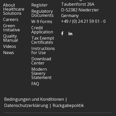
Taubenforst 26A
About
Register
Healthcare
D-52382 Niederzier
Regulatory
Solutions
Documents
Germany
Careers
+49 / (0) 24 21 59 01 - 0
W-9 Forms
Green
Credit
Initiative
Application
FACEBOOK
LINKEDIN
Quality
Tax Exempt
Manual
Certificates
Videos
Instructions
News
for Use
Download
Center
Modern
Slavery
Statement
FAQ
Bedingungen und Konditionen
|
Datenschutzerklärung
|
Rückgabepolitik