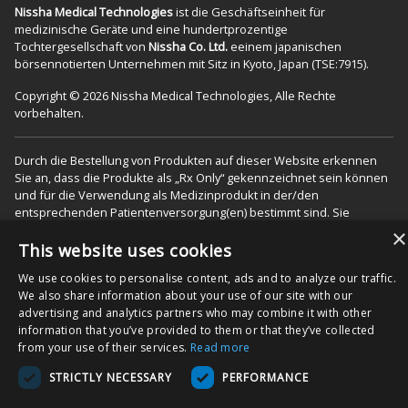
Nissha Medical Technologies
ist die Geschäftseinheit für
medizinische Geräte und eine hundertprozentige
Tochtergesellschaft von
Nissha Co. Ltd.
eeinem japanischen
börsennotierten Unternehmen mit Sitz in Kyoto, Japan (TSE:7915).
Copyright © 2026 Nissha Medical Technologies, Alle Rechte
vorbehalten.
Durch die Bestellung von Produkten auf dieser Website erkennen
Sie an, dass die Produkte als „Rx Only“ gekennzeichnet sein können
und für die Verwendung als Medizinprodukt in der/den
entsprechenden Patientenversorgung(en) bestimmt sind. Sie
erklären sich außerdem damit einverstanden, das Produkt gemäß
×
der Gebrauchsanweisung (DFU) zu verwenden, die auf der
This website uses cookies
Verpackung und/oder den zugehörigen Beipackzetteln angegeben
We use cookies to personalise content, ads and to analyze our traffic.
ist, und stimmen zu, dass die DFU befolgt wird, um die
We also share information about your use of our site with our
ordnungsgemäße Verwendung und Funktionalität des Produkts
advertising and analytics partners who may combine it with other
sicherzustellen. "
information that you’ve provided to them or that they’ve collected
from your use of their services.
Read more
STRICTLY NECESSARY
PERFORMANCE