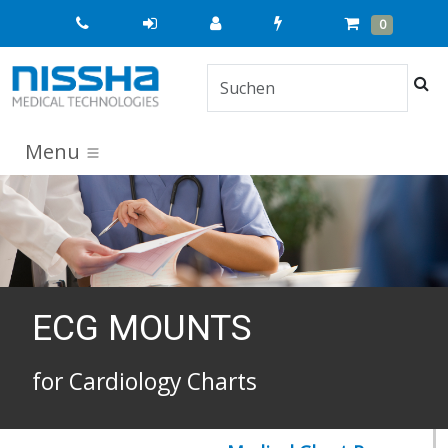
Quick
Cart
Items
0
Order
Suc
Menu
ECG MOUNTS
for Cardiology Charts