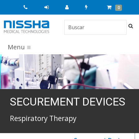
Quick
Cart
Items
0
Order
Bus
Menu
SECUREMENT DEVICES
Respiratory Therapy