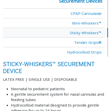
Securement Devices
CPAP Cannulaide
Mini-Whiskers™
Sticky Whiskers™
Tender Grips®
Hydrocolloid Strips
STICKY-WHISKERS™ SECUREMENT
DEVICE
LATEX FREE | SINGLE USE | DISPOSABLE
Neonatal to pediatric patients
A gentle securement system for nasal cannulas and
feeding tubes
Hydrocolloid material designed to provide gentle
adhesion for up to 24 hours