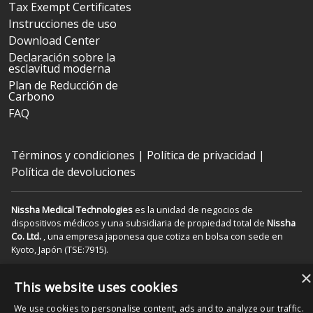
Tax Exempt Certificates
Instrucciones de uso
Download Center
Declaración sobre la
esclavitud moderna
Plan de Reducción de
Carbono
FAQ
Términos y condiciones
|
Política de privacidad
|
Política de devoluciones
Nissha Medical Technologies
es la unidad de negocios de
dispositivos médicos y una subsidiaria de propiedad total de
Nissha
Co. Ltd.
, una empresa japonesa que cotiza en bolsa con sede en
Kyoto, Japón (TSE:7915).
×
Derechos de autor © 2026 Nissha Medical Technologies, Reservados
This website uses cookies
todos los derechos.
We use cookies to personalise content, ads and to analyze our traffic.