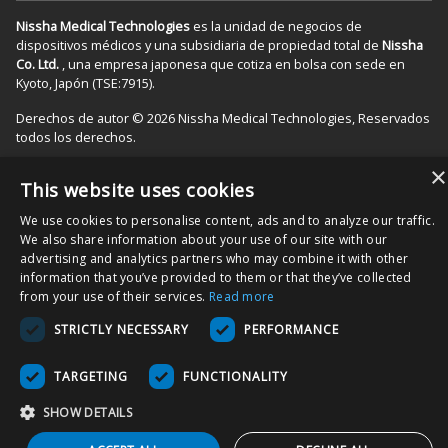
Nissha Medical Technologies
es la unidad de negocios de
dispositivos médicos y una subsidiaria de propiedad total de
Nissha
Co. Ltd.
, una empresa japonesa que cotiza en bolsa con sede en
Kyoto, Japón (TSE:7915).
Derechos de autor © 2026 Nissha Medical Technologies, Reservados
todos los derechos.
×
This website uses cookies
Al solicitar productos en este sitio, usted reconoce que los productos
pueden estar etiquetados como "Solo con receta" y están
We use cookies to personalise content, ads and to analyze our traffic.
destinados a ser utilizados como dispositivo médico en los entornos
We also share information about your use of our site with our
adecuados de atención al paciente. También acepta utilizar el
advertising and analytics partners who may combine it with other
producto según lo especificado en las Instrucciones de uso (DFU) tal
information that you’ve provided to them or that they’ve collected
como se indica en el embalaje y/o los prospectos del producto
from your use of their services.
Read more
asociado, y acepta que se seguirán las DFU para garantizar el uso y la
funcionalidad adecuados del Producto.
STRICTLY NECESSARY
PERFORMANCE
TARGETING
FUNCTIONALITY
SHOW DETAILS