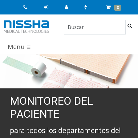
Quick
Cart
Items
0
Order
Bus
Menu
MONITOREO DEL
PACIENTE
para todos los departamentos del