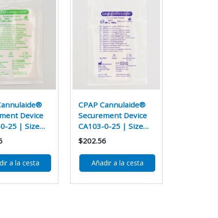
annulaide®
CPAP Cannulaide®
ment Device
Securement Device
0-25 | Size…
CA103-0-25 | Size…
6
$202.56
ir a la cesta
Añadir a la cesta