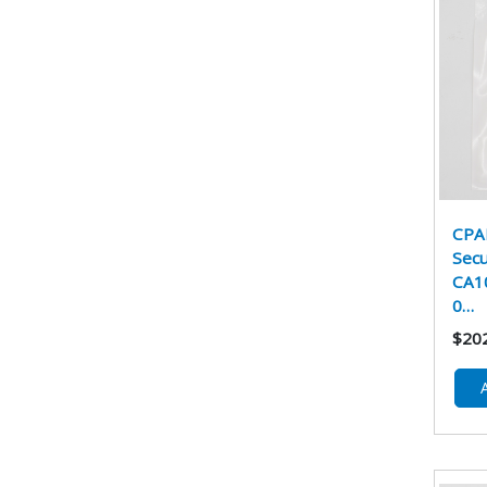
CPA
Sec
CA10
0…
$20