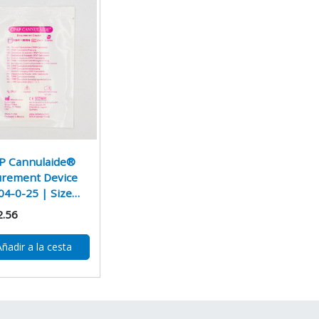
P Cannulaide®
urement Device
4-0-25 | Size…
2.56
Añadir a la cesta