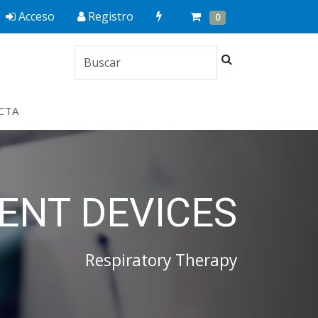
Quick
Cart
Items
Acceso
Registro
0
Order
Buscar
CTA
ENT DEVICES
Respiratory Therapy