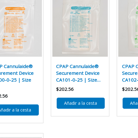
P Cannulaide®
CPAP Cannulaide®
CPAP C
urement Device
Securement Device
Secure
0-0-25 | Size
CA101-0-25 | Size…
CA102-
$202.56
$202.5
2.56
Añadir a la cesta
Añad
Añadir a la cesta