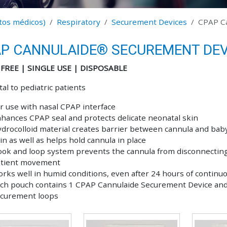
ctos médicos)
Respiratory
Securement Devices
CPAP C
P CANNULAIDE® SECUREMENT DEV
 FREE | SINGLE USE | DISPOSABLE
al to pediatric patients
r use with nasal CPAP interface
hances CPAP seal and protects delicate neonatal skin
drocolloid material creates barrier between cannula and baby
in as well as helps hold cannula in place
ok and loop system prevents the cannula from disconnectin
tient movement
rks well in humid conditions, even after 24 hours of continu
ch pouch contains 1 CPAP Cannulaide Securement Device and
curement loops