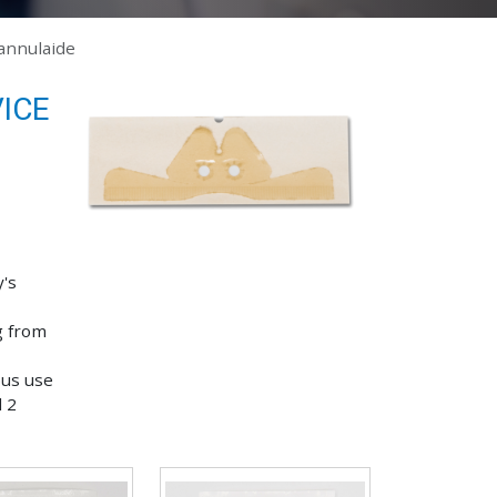
annulaide
ICE
's
g from
ous use
 2