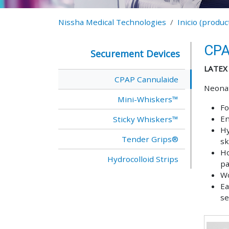
Nissha Medical Technologies
Inicio (produ
CPA
Securement Devices
LATEX
CPAP Cannulaide
Neonat
Mini-Whiskers™
Fo
En
Sticky Whiskers™
Hy
Tender Grips®
sk
Ho
Hydrocolloid Strips
pa
Wo
Ea
se