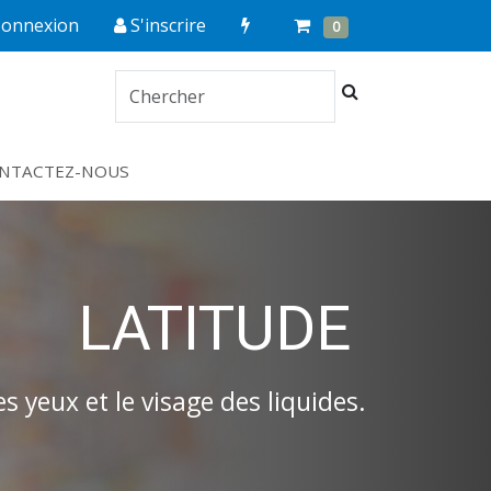
Quick
Cart
Items
Connexion
S'inscrire
0
Order
Chercher
NTACTEZ-NOUS
LATITUDE
es yeux et le visage des liquides.