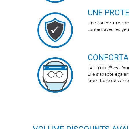
UNE PROT
Une couverture comp
contact avec les yeu
CONFORTAB
LATITUDE™ est four
Elle s’adapte égale
latex, fibre de verr