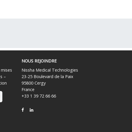
NOUS REJOINDRE
s mises
Nissha Medical Technologies
es –
23-25 Boulevard de la Paix
tion
95800 Cergy
France
+33 1 39 72 66 66
!
FACEBOOK
LINKEDIN