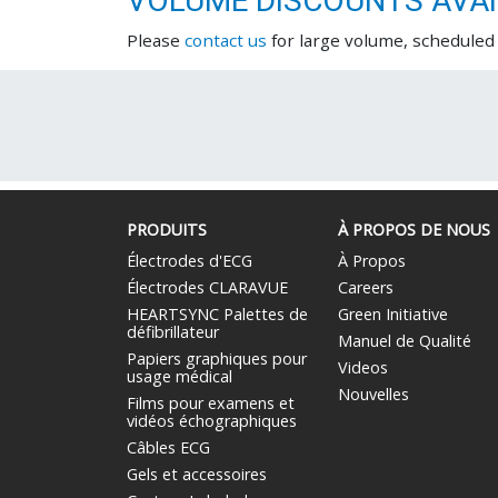
VOLUME DISCOUNTS AVAI
Please
contact us
for large volume, scheduled
PRODUITS
À PROPOS DE NOUS
Électrodes d'ECG
À Propos
Électrodes CLARAVUE
Careers
HEARTSYNC Palettes de
Green Initiative
défibrillateur
Manuel de Qualité
Papiers graphiques pour
Videos
usage médical
Nouvelles
Films pour examens et
vidéos échographiques
Câbles ECG
Gels et accessoires