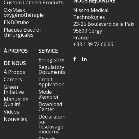
NOUS REJOINDRE
Custom Labeled Products
OxyMask
Nissha Medical
oxygénothérapie
Technologies
ENDOtube
23-25 Boulevard de la Paix
Plaques Electro-
95800 Cergy
chirurgicales
France
+33 1 39 72 66 66
À PROPOS
SERVICE
FACEBOOK
LINKEDIN
Enregistrer
DE NOUS
Regulatory
À Propos
Documents
Careers
Credit
Application
Green
Initiative
Mode
d’emploi
Manuel de
Qualité
Download
Center
Videos
Déclaration
Nouvelles
sur
l’esclavage
moderne
Plan de