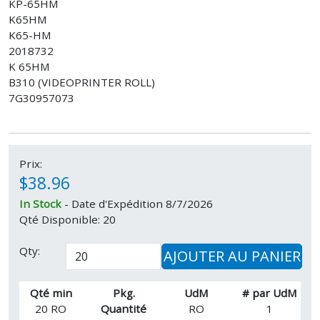
KP-65HM
K65HM
K65-HM
2018732
K 65HM
B310 (VIDEOPRINTER ROLL)
7G30957073
Prix:
$38.96
In Stock
- Date d'Expédition 8/7/2026
Qté Disponible: 20
Qty:
AJOUTER AU PANIER
Qté min
Pkg.
UdM
# par UdM
20 RO
Quantité
RO
1