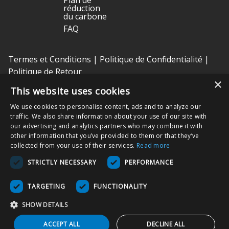
réduction
du carbone
FAQ
Termes et Conditions
|
Politique de Confidentialité
|
Politique de Retour
×
This website uses cookies
Nissha Medical Technologies
est l'unité commerciale des dispositifs
We use cookies to personalise content, ads and to analyze our
médicaux et une filiale en propriété exclusive de
Nissha Co. Ltd.
, une
traffic. We also share information about your use of our site with
société publique japonaise basée à Kyoto, au Japon (TSE : 7915).
our advertising and analytics partners who may combine it with
other information that you’ve provided to them or that they’ve
Copyright © 2026 Nissha Medical Technologies, Tous droits réservés.
collected from your use of their services.
Read more
STRICTLY NECESSARY
PERFORMANCE
En commandant nos produits sur ce site internet, vous reconnaissez
que ces derniers peuvent être étiquetés « Rx Only », donc destinés à
être utilisés comme dispositif médical dans le(s) contexte(s) de
TARGETING
FUNCTIONALITY
soin(s) approprié(s) aux patients. Vous acceptez également d’utiliser
le produit comme spécifié dans les modes d’emplois, comme indiqué
SHOW DETAILS
sur l’emballage et/ou les notices du produit associées. Vous
acceptez que les notices soient suivies pour garantir une utilisation
ACCEPT ALL
DECLINE ALL