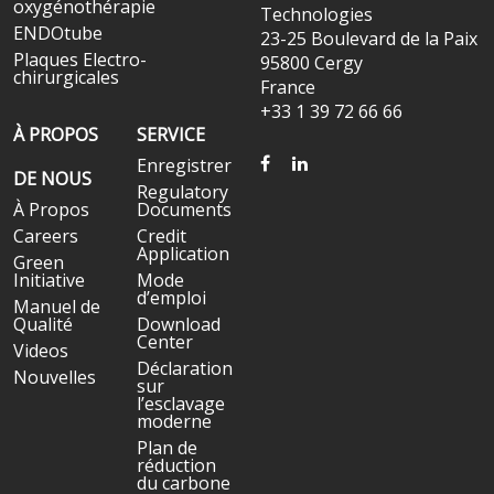
oxygénothérapie
Technologies
ENDOtube
23-25 Boulevard de la Paix
Plaques Electro-
95800 Cergy
chirurgicales
France
+33 1 39 72 66 66
À PROPOS
SERVICE
FACEBOOK
LINKEDIN
Enregistrer
DE NOUS
Regulatory
À Propos
Documents
Careers
Credit
Application
Green
Initiative
Mode
d’emploi
Manuel de
Qualité
Download
Center
Videos
Déclaration
Nouvelles
sur
l’esclavage
moderne
Plan de
réduction
du carbone