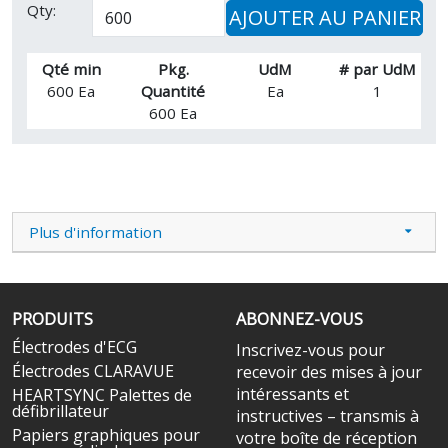
Qty:
AJOUTER AU PANIER
Qté min
Pkg.
UdM
# par UdM
600 Ea
Quantité
Ea
1
600 Ea
Plus d'information
PRODUITS
ABONNEZ-VOUS
Électrodes d'ECG
Inscrivez-vous pour
Électrodes CLARAVUE
recevoir des mises à jour
intéressants et
HEARTSYNC Palettes de
défibrillateur
instructives – transmis à
Papiers graphiques pour
votre boîte de réception