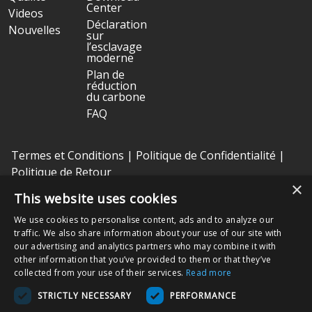
Center
Videos
Déclaration
Nouvelles
sur
l’esclavage
moderne
Plan de
réduction
du carbone
FAQ
Termes et Conditions
|
Politique de Confidentialité
|
Politique de Retour
×
This website uses cookies
Nissha Medical Technologies
est l'unité commerciale des dispositifs
We use cookies to personalise content, ads and to analyze our
médicaux et une filiale en propriété exclusive de
Nissha Co. Ltd.
, une
traffic. We also share information about your use of our site with
société publique japonaise basée à Kyoto, au Japon (TSE : 7915).
our advertising and analytics partners who may combine it with
other information that you’ve provided to them or that they’ve
Copyright © 2026 Nissha Medical Technologies, Tous droits réservés.
collected from your use of their services.
Read more
STRICTLY NECESSARY
PERFORMANCE
En commandant nos produits sur ce site internet, vous reconnaissez
que ces derniers peuvent être étiquetés « Rx Only », donc destinés à