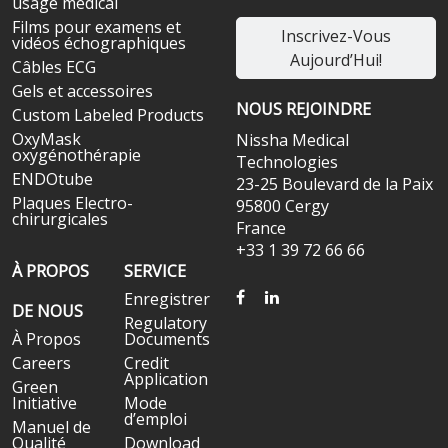
usage médical
Films pour examens et
Inscrivez-Vous
vidéos échographiques
Aujourd’Hui!
Câbles ECG
Gels et accessoires
NOUS REJOINDRE
Custom Labeled Products
OxyMask
Nissha Medical
oxygénothérapie
Technologies
ENDOtube
23-25 Boulevard de la Paix
Plaques Electro-
95800 Cergy
chirurgicales
France
+33 1 39 72 66 66
À PROPOS
SERVICE
FACEBOOK
LINKEDIN
Enregistrer
DE NOUS
Regulatory
À Propos
Documents
Careers
Credit
Application
Green
Initiative
Mode
d’emploi
Manuel de
Qualité
Download