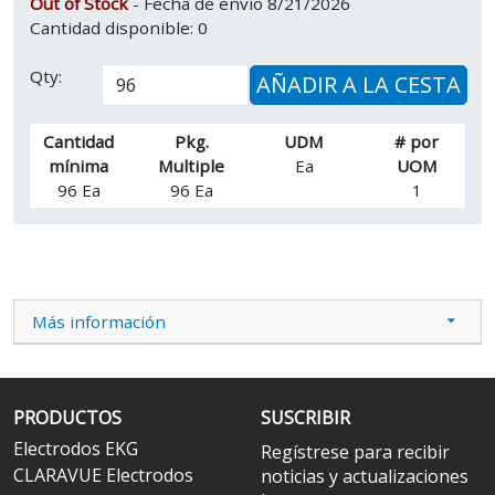
Out of Stock
- Fecha de envío 8/21/2026
Cantidad disponible: 0
Qty:
AÑADIR A LA CESTA
Cantidad
Pkg.
UDM
# por
mínima
Multiple
Ea
UOM
96 Ea
96 Ea
1
Más información
PRODUCTOS
SUSCRIBIR
Electrodos EKG
Regístrese para recibir
CLARAVUE Electrodos
noticias y actualizaciones