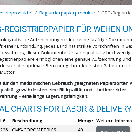
edizinprodukte)
Registrierpapierprodukte
CTG-Registri
-REGISTRIERPAPIER FÜR WEHEN U
tokografische Aufzeichnungen sind rechtskräftige Dokument
fs einer Entbindung. Jedes Land hat strikte Vorschriften in Be
fbewahrung dieser Dokumente. Unsere qualitativ hochwertig
gistrierpapiere ermöglichen eine genaue Aufzeichnung und
leisten die optimale Betreuung Ihrer kleinsten Patienten un
Mütter.
 für den medizinischen Gebrauch geeigneten Papiersorten 
qualität gewährleisten eine Bildqualität und – bei korrekter
ahrung – eine lange Lagerungsfähigkeit.
AL CHARTS FOR LABOR & DELIVERY
l #
Beschreibung
Menge
Weitere Informa
226
CMS-COROMETRICS
40
Produktdetails