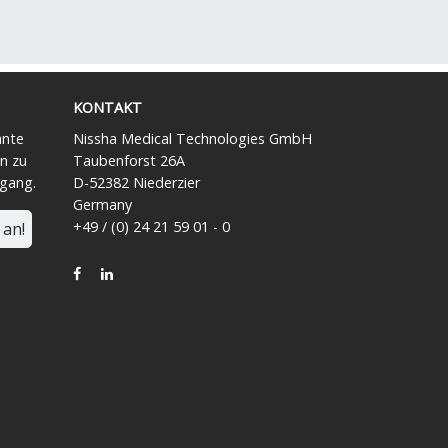
KONTAKT
ante
Nissha Medical Technologies GmbH
n zu
Taubenforst 26A
ngang.
D-52382 Niederzier
Germany
+49 / (0) 24 21 59 01 - 0
 an!
FACEBOOK
LINKEDIN