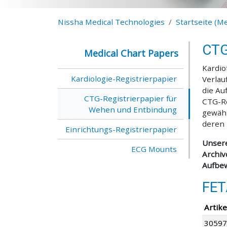
Nissha Medical Technologies
Startseite (M
CTG
Medical Chart Papers
Kardio
Kardiologie-Registrierpapier
Verlau
die Au
CTG-Registrierpapier für
CTG-Re
Wehen und Entbindung
gewähr
deren 
Einrichtungs-Registrierpapier
Unsere
ECG Mounts
Archiv
Aufbew
FET
Artike
30597