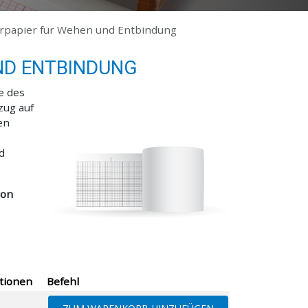
erpapier für Wehen und Entbindung
ND ENTBINDUNG
e des
zug auf
en
d
von
tionen
Befehl