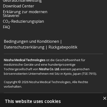
Gebrauchsanweisung
Download Center
Erklärung zur modernen
Sklaverei
CO₂-Reduzierungsplan
FAQ
Bedingungen und Konditionen
|
Datenschutzerklärung
|
Rückgabepolitik
Nissha Medical Technologies
ist die Geschäftseinheit für
medizinische Geräte und eine hundertprozentige
Tochtergesellschaft von
Nissha Co. Ltd.
eeinem japanischen
börsennotierten Unternehmen mit Sitz in Kyoto, Japan (TSE:7915).
Copyright © 2026 Nissha Medical Technologies, Alle Rechte
vorbehalten.
×
Durch die Bestellung von Produkten auf dieser Website erkennen
This website uses cookies
Sie an, dass die Produkte als „Rx Only“ gekennzeichnet sein können