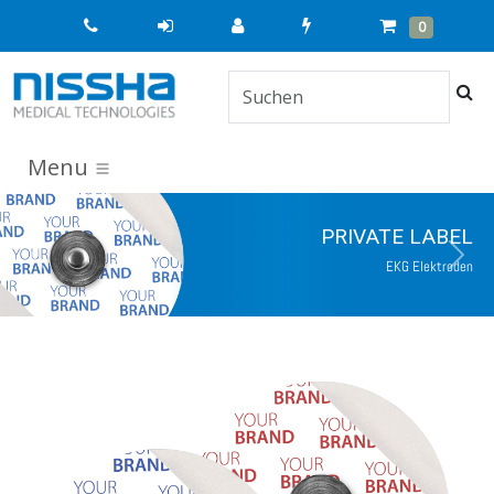
Quick
Cart
Items
0
Order
Suc
Menu
PRIVATE LABEL
Previous
Next
EKG Elektroden