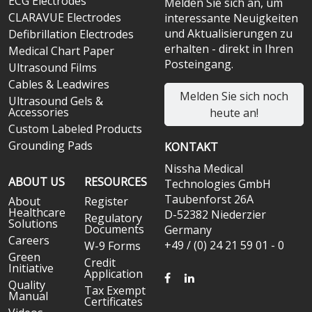
ECG Electrodes
Melden Sie sich an, um
CLARAVUE Electrodes
interessante Neuigkeiten
und Aktualisierungen zu
Defibrillation Electrodes
erhalten - direkt in Ihren
Medical Chart Paper
Posteingang.
Ultrasound Films
Cables & Leadwires
Melden Sie sich noch
Ultrasound Gels &
Accessories
heute an!
Custom Labeled Products
Grounding Pads
KONTAKT
Nissha Medical
ABOUT US
RESOURCES
Technologies GmbH
Taubenforst 26A
About
Register
Healthcare
D-52382 Niederzier
Regulatory
Solutions
Documents
Germany
Careers
+49 / (0) 24 21 59 01 - 0
W-9 Forms
Green
Credit
Initiative
Application
FACEBOOK
LINKEDIN
Quality
Tax Exempt
Manual
Certificates