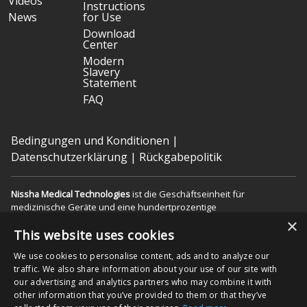
Videos
Instructions
News
for Use
Download
Center
Modern
Slavery
Statement
FAQ
Bedingungen und Konditionen
|
Datenschutzerklärung
|
Rückgabepolitik
Nissha Medical Technologies
ist die Geschäftseinheit für
medizinische Geräte und eine hundertprozentige
Tochtergesellschaft von
Nissha Co. Ltd.
eeinem japanischen
×
börsennotierten Unternehmen mit Sitz in Kyoto, Japan (TSE:7915).
This website uses cookies
We use cookies to personalise content, ads and to analyze our
Copyright © 2026 Nissha Medical Technologies, Alle Rechte
traffic. We also share information about your use of our site with
vorbehalten.
our advertising and analytics partners who may combine it with
other information that you’ve provided to them or that they’ve
Durch die Bestellung von Produkten auf dieser Website erkennen